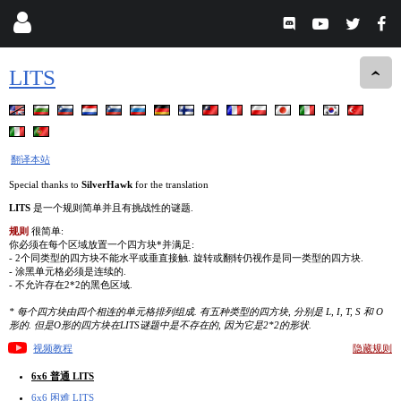
LITS
翻译本站
Special thanks to
SilverHawk
for the translation
LITS
是一个规则简单并且有挑战性的谜题.
规则
很简单:
你必须在每个区域放置一个四方块*并满足:
- 2个同类型的四方块不能水平或垂直接触. 旋转或翻转仍视作是同一类型的四方块.
- 涂黑单元格必须是连续的.
- 不允许存在2*2的黑色区域.
* 每个四方块由四个相连的单元格排列组成. 有五种类型的四方块, 分别是 L, I, T, S 和 O
形的. 但是O形的四方块在LITS谜题中是不存在的, 因为它是2*2的形状.
视频教程
隐藏规则
6x6 普通 LITS
6x6 困难 LITS