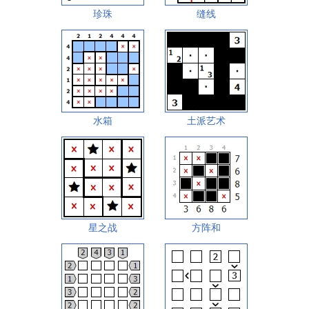
珍珠
缝线
水箱
土派艺术
星之战
方阵和