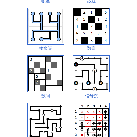
帐篷
战舰
接水管
数壹
数间
信号旗