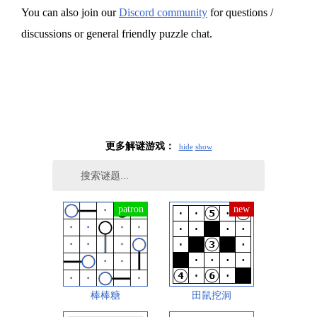
You can also join our
Discord community
for questions /
discussions or general friendly puzzle chat.
更多解谜游戏：
hide
show
棒棒糖
田鼠挖洞